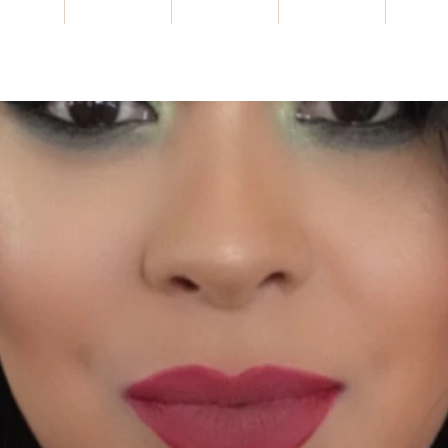
HOME
NEW ARRIVALS
SALE
Gift Card
WHOLE
Unique G Blog