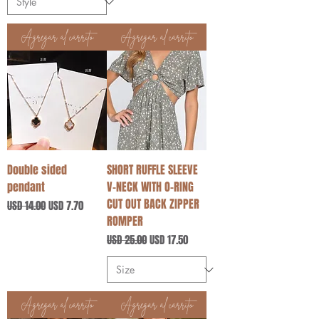
Agregar al carrito
Agregar al carrito
Double sided
SHORT RUFFLE SLEEVE
pendant
V-NECK WITH O-RING
CUT OUT BACK ZIPPER
Precio
Precio de oferta
USD 14.00
USD 7.70
ROMPER
Precio
Precio de oferta
USD 25.00
USD 17.50
Agregar al carrito
Agregar al carrito