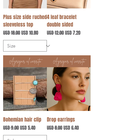
Plus size side ruched
4 leaf bracelet
sleeveless top
double sided
Precio
Precio de oferta
Precio
Precio de oferta
USD 18.00
USD 10.80
USD 12.00
USD 7.20
Agregar al carrito
Agregar al carrito
Bohemian hair clip
Drop earrings
Precio
Precio de oferta
Precio
Precio de oferta
USD 9.00
USD 5.40
USD 8.00
USD 6.40