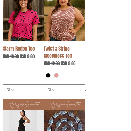
Starry Rodeo Tee
Twist & Stripe
Sleeveless Top
Precio
Precio de oferta
USD 16.00
USD 9.60
Precio
Precio de oferta
USD 12.00
USD 9.60
Agregar al carrito
Agregar al carrito