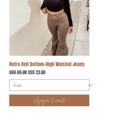
Retro Bell Bottom-High Waisted Jeans
Precio
Precio de oferta
USD 59.00
USD 23.60
Agregar al carrito