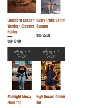
Longhorn Keeper–
Dusty Trails Denim
Western Glasses
Romper
Holder
Precio
USD 55.00
Precio
USD 19.00
Agregar al
Agregar al
carrito
carrito
Midnight Mesa
High Desert Denim
Flare Top
Set