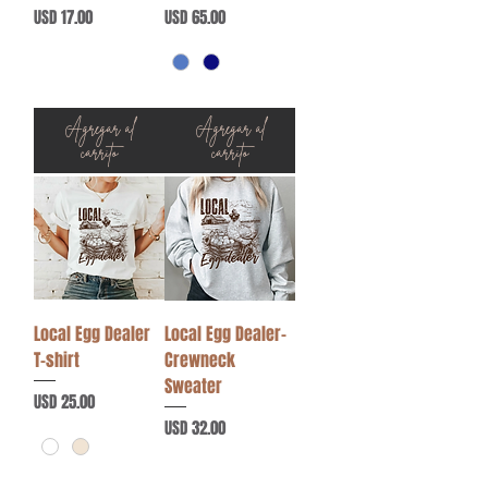
Precio
Precio
USD 17.00
USD 65.00
Agregar al
Agregar al
carrito
carrito
Local Egg Dealer
Local Egg Dealer-
T-shirt
Crewneck
Sweater
Precio
USD 25.00
Precio
USD 32.00