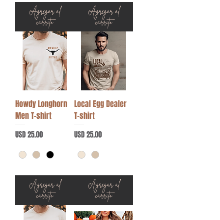
Agregar al
Agregar al
carrito
carrito
Howdy Longhorn
Local Egg Dealer
Men T-shirt
T-shirt
Precio
Precio
USD 25.00
USD 25.00
Agregar al
Agregar al
carrito
carrito