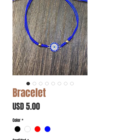
Bracelet
Precio
USD 5.00
Color
*