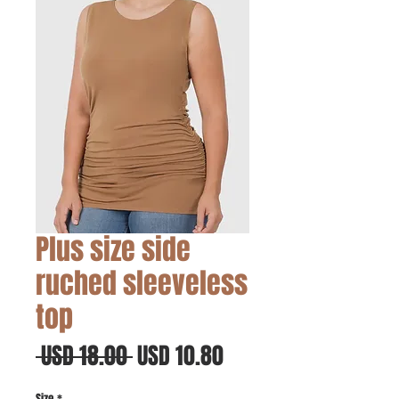
Plus size side
ruched sleeveless
top
Precio
Precio
 USD 18.00 
USD 10.80
de
Size
*